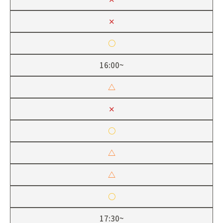
✕
○
16:00~
△
✕
○
△
△
○
17:30~