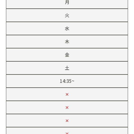
月
火
水
木
金
土
14:35~
✕
✕
✕
✕