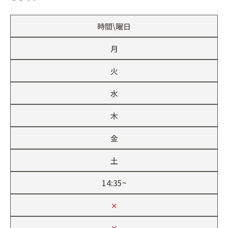
時間\曜日
月
火
水
木
金
土
14:35~
✕
✕