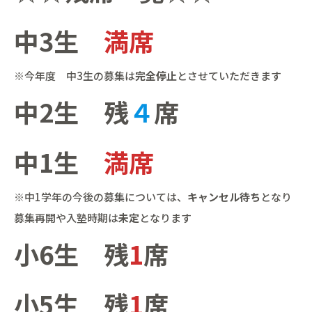
中3生
満席
※今年度 中3生の募集は
完全停止
とさせていただきます
中2生 残
４
席
中1生
満席
※中1学年の今後の募集については、
キャンセル待ち
となり
募集再開や入塾時期は
未定
となります
小6生 残
1
席
小5生 残
1
席