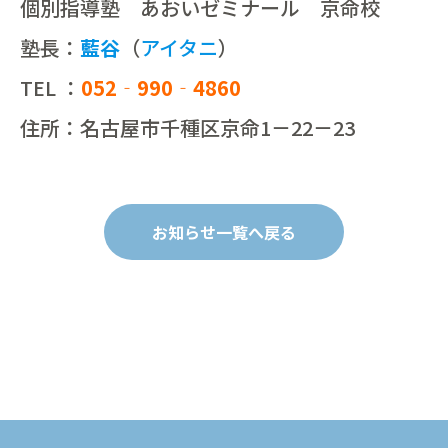
個別指導塾 あおいゼミナール 京命校
塾長：
藍谷
（
アイタニ
）
TEL ：
052‐990‐4860
住所：名古屋市千種区京命1－22－23
お知らせ一覧へ戻る