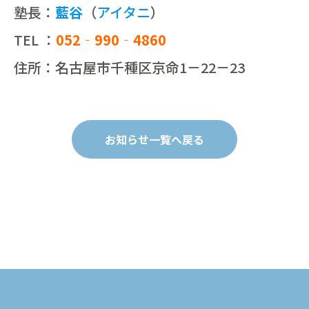
塾長：
藍谷
（
アイタニ
）
TEL ：
052‐990‐4860
住所：名古屋市千種区京命1－22－23
お知らせ一覧へ戻る