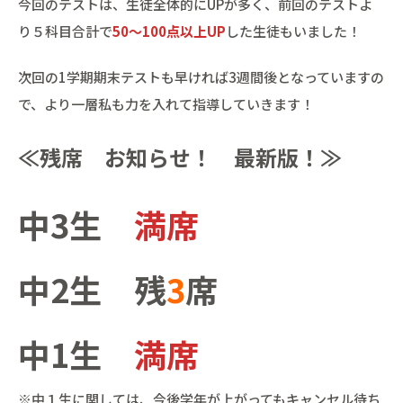
今回のテストは、生徒全体的にUPが多く、前回のテストよ
り５科目合計で
50～100点以上UP
した生徒もいました！
次回の1学期期末テストも早ければ3週間後となっていますの
で、より一層私も力を入れて指導していきます！
≪残席 お知らせ！ 最新版！≫
中3生
満席
中2生 残
3
席
中1生
満席
※中１生に関しては、今後学年が上がってもキャンセル待ち