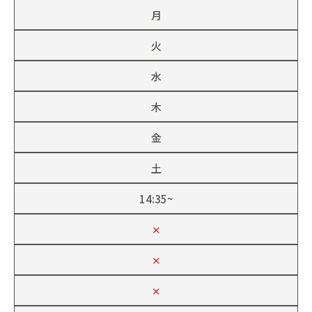
月
火
水
木
金
土
14:35~
✕
✕
✕