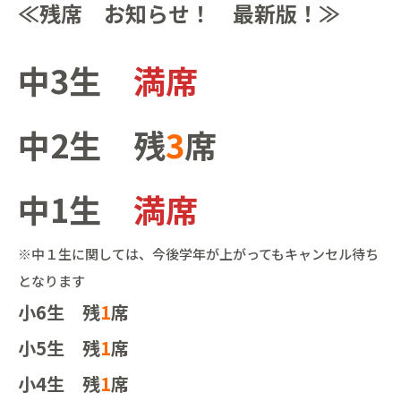
≪残席 お知らせ！ 最新版！≫
中3生
満席
中2生 残
3
席
中1生
満席
※中１生に関しては、今後学年が上がってもキャンセル待ち
となります
小6生 残
1
席
小5生 残
1
席
小4生 残
1
席