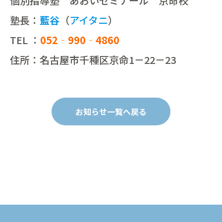
個別指導塾 あおいゼミナール 京命校
塾長：
藍谷
（
アイタニ
）
TEL ：
052‐990‐4860
住所：名古屋市千種区京命1－22－23
お知らせ一覧へ戻る