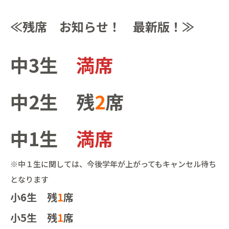
≪残席 お知らせ！ 最新版！≫
中3生
満席
中2生 残
2
席
中1生
満席
※中１生に関しては、今後学年が上がってもキャンセル待ち
となります
小6生 残
1
席
小5生 残
1
席