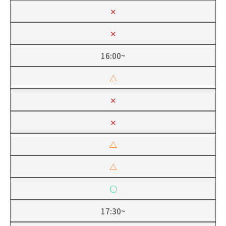
✕
✕
16:00~
△
✕
✕
△
△
○
17:30~