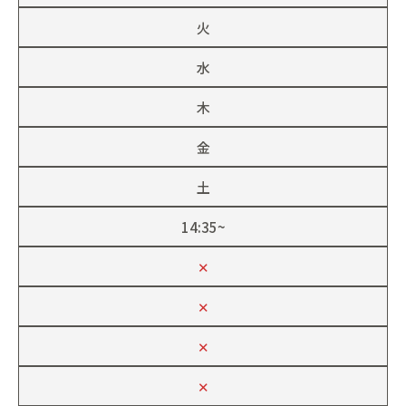
火
水
木
金
土
14:35~
✕
✕
✕
✕