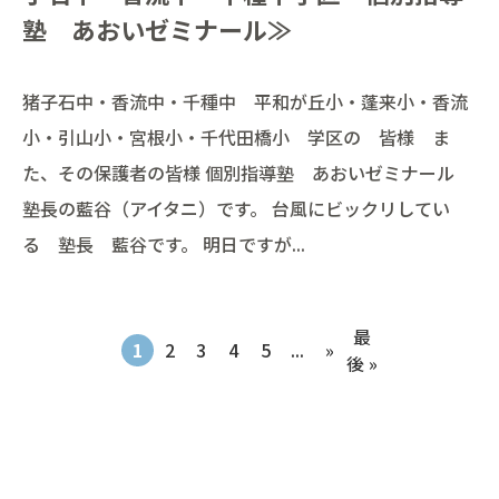
塾 あおいゼミナール≫
猪子石中・香流中・千種中 平和が丘小・蓬来小・香流
小・引山小・宮根小・千代田橋小 学区の 皆様 ま
た、その保護者の皆様 個別指導塾 あおいゼミナール
塾長の藍谷（アイタニ）です。 台風にビックリしてい
る 塾長 藍谷です。 明日ですが...
最
1
2
3
4
5
...
»
後 »