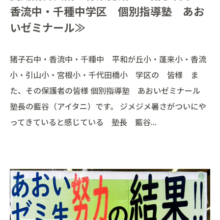
香流中・千種中学区 個別指導塾 あお
いゼミナール≫
猪子石中・香流中・千種中 平和が丘小・蓬来小・香流
小・引山小・宮根小・千代田橋小 学区の 皆様 ま
た、その保護者の皆様 個別指導塾 あおいゼミナール
塾長の藍谷（アイタニ）です。 ジメジメ暑さがついにや
ってきていると感じている 塾長 藍谷...