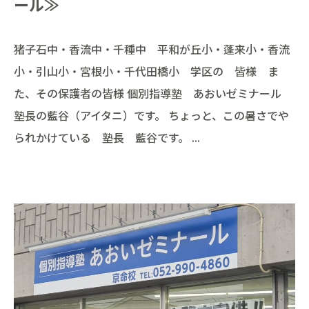
ール≫
猪子石中・香流中・千種中 平和が丘小・蓬来小・香流
小・引山小・宮根小・千代田橋小 学区の 皆様 ま
た、その保護者の皆様 個別指導塾 あおいゼミナール
塾長の藍谷（アイタニ）です。 ちょっと、この暑さでや
られかけている 塾長 藍谷です。 ...